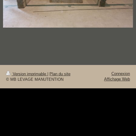
Connexion
Version imprimable
|
Plan du site
Affichage Web
© MB LEVAGE MANUTENTION